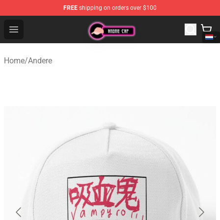
FREE
shipping on orders over $100
Anime Cap Shop - The Best Store of Anime Cap
Open menu
Home
/
Andere