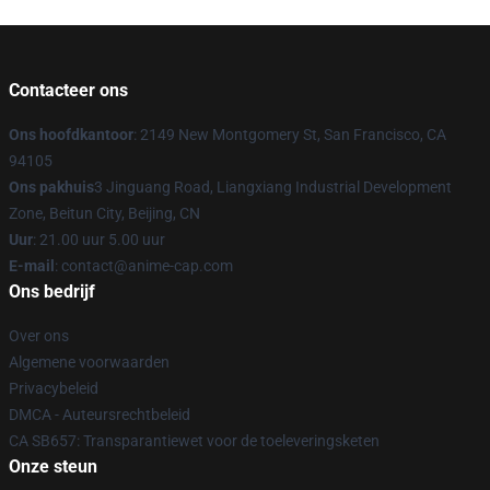
Contacteer ons
Ons hoofdkantoor
: 2149 New Montgomery St, San Francisco, CA
94105
Ons pakhuis
3 Jinguang Road, Liangxiang Industrial Development
Zone, Beitun City, Beijing, CN
Uur
: 21.00 uur 5.00 uur
E-mail
: contact@anime-cap.com
Ons bedrijf
Over ons
Algemene voorwaarden
Privacybeleid
DMCA - Auteursrechtbeleid
CA SB657: Transparantiewet voor de toeleveringsketen
Onze steun