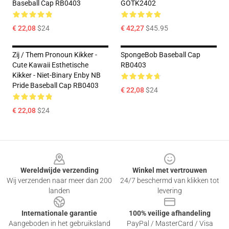
Baseball Cap RB0403
GOTK2402
€ 22,08
$24
€ 42,27
$45.95
Zij / Them Pronoun Kikker -
SpongeBob Baseball Cap
Cute Kawaii Esthetische
RB0403
Kikker - Niet-Binary Enby NB
Pride Baseball Cap RB0403
€ 22,08
$24
€ 22,08
$24
Footer
Wereldwijde verzending
Winkel met vertrouwen
Wij verzenden naar meer dan 200
24/7 beschermd van klikken tot
landen
levering
Internationale garantie
100% veilige afhandeling
Aangeboden in het gebruiksland
PayPal / MasterCard / Visa