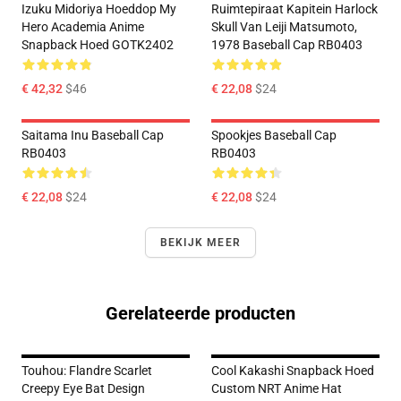
Izuku Midoriya Hoeddop My
Ruimtepiraat Kapitein Harlock
Hero Academia Anime
Skull Van Leiji Matsumoto,
Snapback Hoed GOTK2402
1978 Baseball Cap RB0403
€ 42,32
$46
€ 22,08
$24
Saitama Inu Baseball Cap
Spookjes Baseball Cap
RB0403
RB0403
€ 22,08
$24
€ 22,08
$24
BEKIJK MEER
Gerelateerde producten
Touhou: Flandre Scarlet
Cool Kakashi Snapback Hoed
Creepy Eye Bat Design
Custom NRT Anime Hat