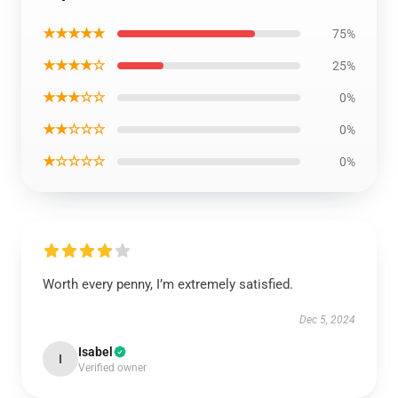
★★★★★
75%
★★★★☆
25%
★★★☆☆
0%
★★☆☆☆
0%
★☆☆☆☆
0%
Worth every penny, I’m extremely satisfied.
Dec 5, 2024
Isabel
I
Verified owner