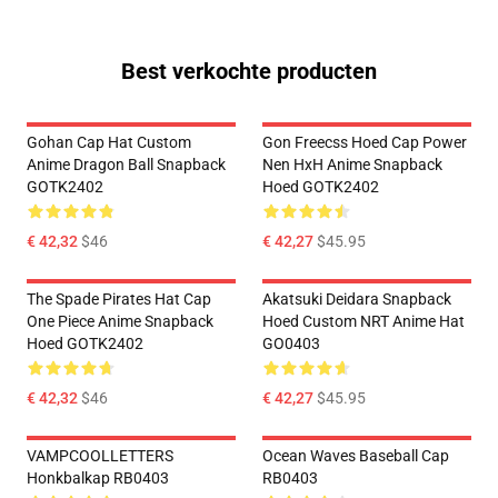
Best verkochte producten
Gohan Cap Hat Custom
Gon Freecss Hoed Cap Power
Anime Dragon Ball Snapback
Nen HxH Anime Snapback
GOTK2402
Hoed GOTK2402
€ 42,32
$46
€ 42,27
$45.95
The Spade Pirates Hat Cap
Akatsuki Deidara Snapback
One Piece Anime Snapback
Hoed Custom NRT Anime Hat
Hoed GOTK2402
GO0403
€ 42,32
$46
€ 42,27
$45.95
VAMPCOOLLETTERS
Ocean Waves Baseball Cap
Honkbalkap RB0403
RB0403