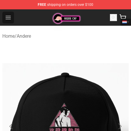
FREE
shipping on orders over $100
Anime Cap Shop - The Best Store of Anime Cap
Open menu
Home
/
Andere