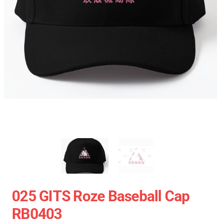
025 GITS Roze Baseball Cap
RB0403