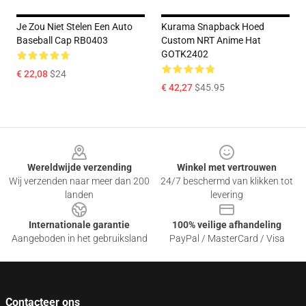
Je Zou Niet Stelen Een Auto
Kurama Snapback Hoed
Baseball Cap RB0403
Custom NRT Anime Hat
GOTK2402
€ 22,08
$24
€ 42,27
$45.95
Footer
Wereldwijde verzending
Winkel met vertrouwen
Wij verzenden naar meer dan 200
24/7 beschermd van klikken tot
landen
levering
Internationale garantie
100% veilige afhandeling
Aangeboden in het gebruiksland
PayPal / MasterCard / Visa
Contacteer ons