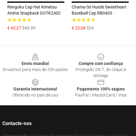
Rengoku Cap Hat Kimetsu
Chama-Se Hustle Sweetheart
Anime Snapback GOTK2402
Baseball Cap RB0403
€ 42,27
$45.95
€ 22,08
$24
Footer
Envio mundial
Compre com confiança
Enviamos para mais de 200 países
Protegido 24/7, do clique à
entrega
Garantia internacional
Pagamento 100% seguro
Oferecido no país de uso
PayPal / MasterCard / Visa
Contacte-nos
A nossa sede
: 2149 New Montgomery St, São Francisco, CA 94105