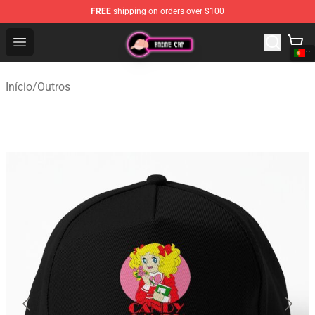
FREE
shipping on orders over $100
Anime Cap Shop - The Best Store of Anime Cap
Open menu
Início
/
Outros