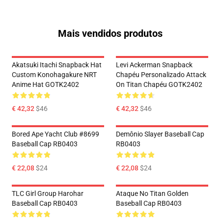
Mais vendidos produtos
Akatsuki Itachi Snapback Hat
Levi Ackerman Snapback
Custom Konohagakure NRT
Chapéu Personalizado Attack
Anime Hat GOTK2402
On Titan Chapéu GOTK2402
€ 42,32
$46
€ 42,32
$46
Bored Ape Yacht Club #8699
Demônio Slayer Baseball Cap
Baseball Cap RB0403
RB0403
€ 22,08
$24
€ 22,08
$24
TLC Girl Group Harohar
Ataque No Titan Golden
Baseball Cap RB0403
Baseball Cap RB0403