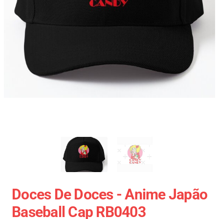
Doces De Doces - Anime Japão
Baseball Cap RB0403