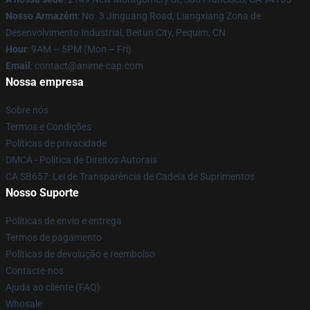
Nosso Armazém
: No. 3 Jinguang Road, Liangxiang Zona de
Desenvolvimento Industrial, Beitun City, Pequim, CN
Hour
: 9AM – 5PM (Mon – Fri)
Email
: contact@anime-cap.com
Nossa empresa
Sobre nós
Termos e Condições
Políticas de privacidade
DMCA - Política de Direitos Autorais
CA SB657: Lei de Transparência de Cadeia de Suprimentos
Nosso Suporte
Políticas de envio e entrega
Termos de pagamento
Políticas de devolução e reembolso
Contacte-nos
Ajuda ao cliente (FAQ)
Whosale