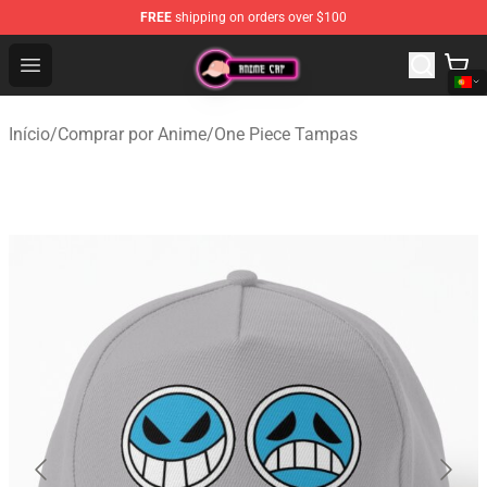
FREE
shipping on orders over $100
Anime Cap Shop - The Best Store of Anime Cap
Open menu
Início
/
Comprar por Anime
/
One Piece Tampas