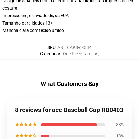
Design de 5 painéis com painel de entrada duplo para impressão sem
costura
Impresso em, e enviado de, os EUA
Tamanho para idades 13+
Mancha clara com tecido úmido
SKU
:
ANIECAPS-64334
Categorias
:
One Piece Tampas
,
What Customers Say
8 reviews for ace Baseball Cap RB0403
★★★★★
88%
★★★★☆
13%