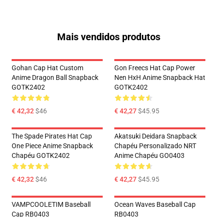
Mais vendidos produtos
Gohan Cap Hat Custom
Gon Freecs Hat Cap Power
Anime Dragon Ball Snapback
Nen HxH Anime Snapback Hat
GOTK2402
GOTK2402
€ 42,32
$46
€ 42,27
$45.95
The Spade Pirates Hat Cap
Akatsuki Deidara Snapback
One Piece Anime Snapback
Chapéu Personalizado NRT
Chapéu GOTK2402
Anime Chapéu GO0403
€ 42,32
$46
€ 42,27
$45.95
VAMPCOOLETIM Baseball
Ocean Waves Baseball Cap
Cap RB0403
RB0403