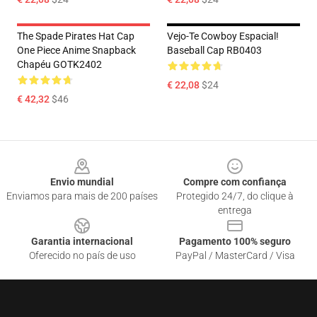
The Spade Pirates Hat Cap
Vejo-Te Cowboy Espacial!
One Piece Anime Snapback
Baseball Cap RB0403
Chapéu GOTK2402
€ 22,08
$24
€ 42,32
$46
Footer
Envio mundial
Compre com confiança
Enviamos para mais de 200 países
Protegido 24/7, do clique à
entrega
Garantia internacional
Pagamento 100% seguro
Oferecido no país de uso
PayPal / MasterCard / Visa