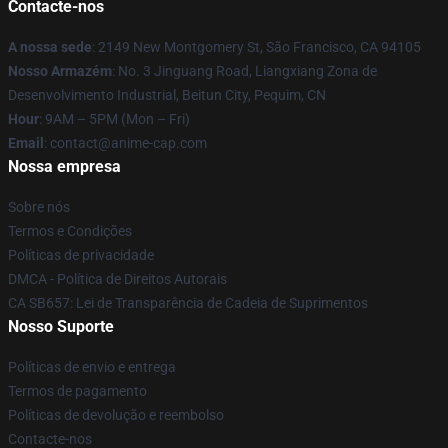
Contacte-nos
A nossa sede
: 2149 New Montgomery St, São Francisco, CA 94105
Nosso Armazém
: No. 3 Jinguang Road, Liangxiang Zona de
Desenvolvimento Industrial, Beitun City, Pequim, CN
Hour
: 9AM – 5PM (Mon – Fri)
Email
: contact@anime-cap.com
Nossa empresa
Sobre nós
Termos e Condições
Políticas de privacidade
DMCA - Política de Direitos Autorais
CA SB657: Lei de Transparência de Cadeia de Suprimentos
Nosso Suporte
Políticas de envio e entrega
Termos de pagamento
Políticas de devolução e reembolso
Contacte-nos