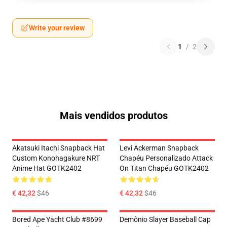
Write your review
1
/
2
Mais vendidos produtos
Akatsuki Itachi Snapback Hat
Levi Ackerman Snapback
Custom Konohagakure NRT
Chapéu Personalizado Attack
Anime Hat GOTK2402
On Titan Chapéu GOTK2402
€ 42,32
$46
€ 42,32
$46
Bored Ape Yacht Club #8699
Demônio Slayer Baseball Cap