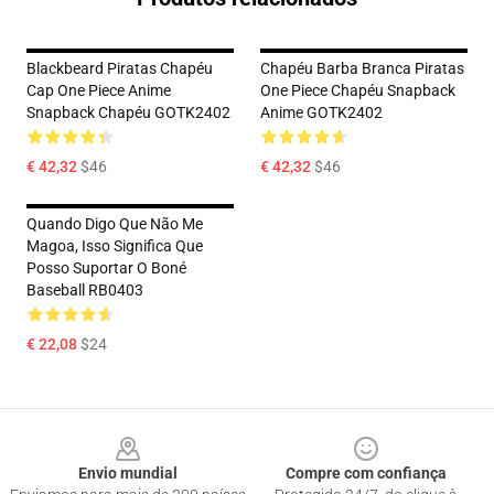
Blackbeard Piratas Chapéu
Chapéu Barba Branca Piratas
Cap One Piece Anime
One Piece Chapéu Snapback
Snapback Chapéu GOTK2402
Anime GOTK2402
€ 42,32
$46
€ 42,32
$46
Quando Digo Que Não Me
Magoa, Isso Significa Que
Posso Suportar O Boné
Baseball RB0403
€ 22,08
$24
Footer
Envio mundial
Compre com confiança