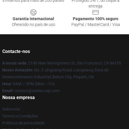
Enviamos para mais de 200 países
Protegido 24/7, do clique à
entrega
Garantia internacional
Pagamento 100% seguro
Oferecido no país de uso
PayPal / MasterCard / Visa
Contacte-nos
A nossa sede
: 2149 New Montgomery St, São Francisco, CA 94105
Nosso Armazém
: No. 3 Jinguang Road, Liangxiang Zona de
Desenvolvimento Industrial, Beitun City, Pequim, CN
Hour
: 9AM – 5PM (Mon – Fri)
Email
: contact@anime-cap.com
Nossa empresa
Sobre nós
Termos e Condições
Políticas de privacidade