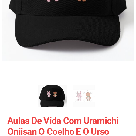
Aulas De Vida Com Uramichi
Oniisan O Coelho E O Urso