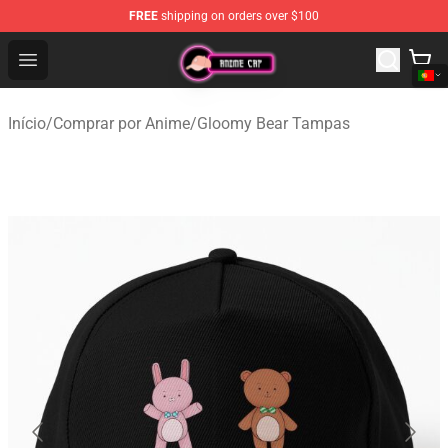
FREE
shipping on orders over $100
Anime Cap Shop - The Best Store of Anime Cap
Open menu
Início
/
Comprar por Anime
/
Gloomy Bear Tampas