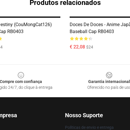
Produtos relacionados
Destiny (CouMongCat126)
Doces De Doces - Anime Jap
 Cap RB0403
Baseball Cap RB0403
€ 22,08
24
$24
Compre com confiança
Garantia internacional
gido 24/7, do clique à entrega
Oferecido no país de us
mpresa
Nosso Suporte
Políticas de envio e entrega