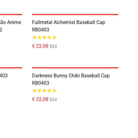
ção Anime
Fullmetal Alchemist Baseball Cap
2
RB0403
€ 22,08
$24
0403
Darkness Bunny Chibi Baseball Cap
RB0403
€ 22,08
$24