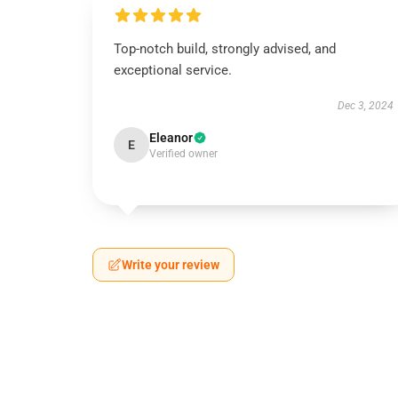
Top-notch build, strongly advised, and
exceptional service.
Dec 3, 2024
Eleanor
E
Verified owner
Write your review