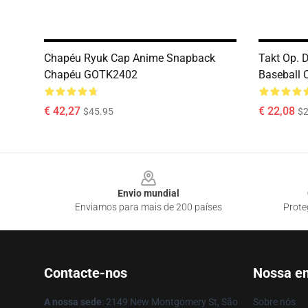
Chapéu Ryuk Cap Anime Snapback
Takt Op. 
Chapéu GOTK2402
Baseball
€ 42,27
€ 22,08
$45.95
$
Footer
Envio mundial
Enviamos para mais de 200 países
Prote
Contacte-nos
Nossa e
A nossa sede
: 2149 New Montgomery St, São
Sobre nós