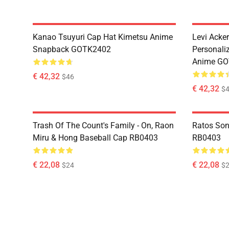
Kanao Tsuyuri Cap Hat Kimetsu Anime
Levi Ack
Snapback GOTK2402
Personali
Anime G
€ 42,32
$46
€ 42,32
$
Trash Of The Count's Family - On, Raon
Ratos Son
Miru & Hong Baseball Cap RB0403
RB0403
€ 22,08
€ 22,08
$24
$