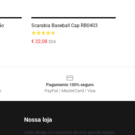
ão
Scarabia Baseball Cap RB0403
€ 22,08
$24
Pagamento 100% seguro
o
PayPal / MasterCard / Visa
Nossa loja
Cada design é o resultado de uma grande equipe