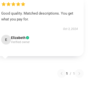
Good quality. Matched descriptions. You get
what you pay for.
Oct 3, 2024
Elizabeth
E
Verified owner
1
/
1