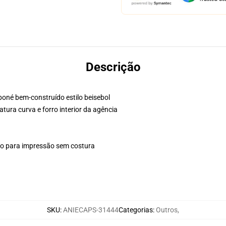
Descrição
boné bem-construído estilo beisebol
atura curva e forro interior da agência
plo para impressão sem costura
SKU
:
ANIECAPS-31444
Categorias
:
Outros
,