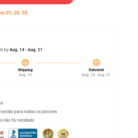
 em
01
:
36
:
54
et by
Aug. 14 - Aug. 21
Shipping
Delivered
Aug. 10
Aug. 14 - Aug. 21
ta
necido para todos os pacotes
o não for recebido