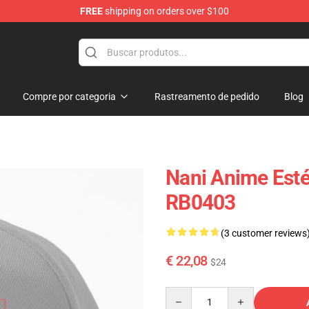
FREE
shipping on orders over $100
Compre por categoria
Rastreamento de pedido
Blog
Nani Anime Esté
RB0403
(3 customer reviews
€ 22,08
$24
Quantity