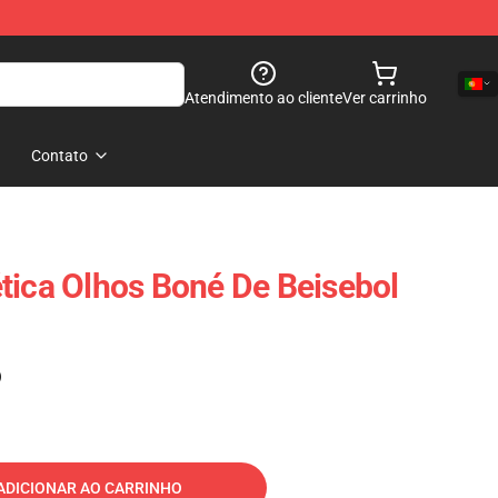
Atendimento ao cliente
Ver carrinho
Contato
tica Olhos Boné De Beisebol
)
ADICIONAR AO CARRINHO