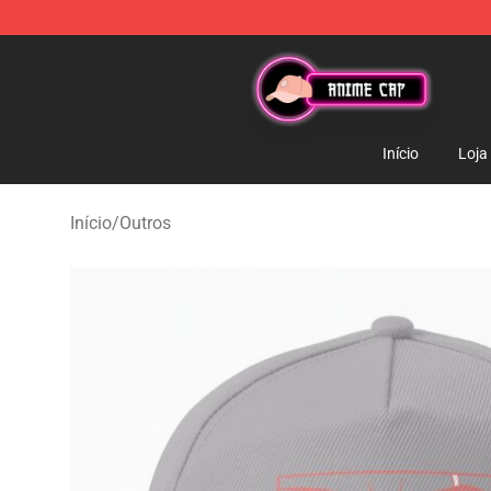
Anime Cap Shop - The Best Store of Anime Cap
Início
Loja
Início
/
Outros