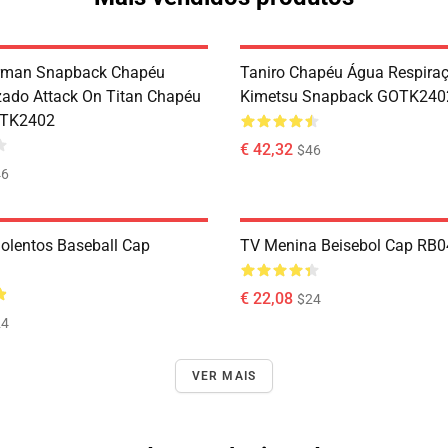
erman Snapback Chapéu
Taniro Chapéu Água Respira
zado Attack On Titan Chapéu
Kimetsu Snapback GOTK240
OTK2402
€ 42,32
$46
46
olentos Baseball Cap
TV Menina Beisebol Cap RB
€ 22,08
$24
24
VER MAIS