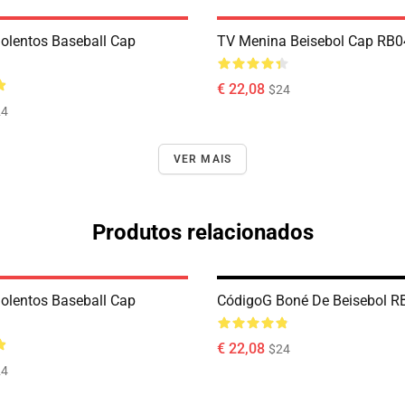
olentos Baseball Cap
TV Menina Beisebol Cap RB
€ 22,08
$24
24
VER MAIS
Produtos relacionados
olentos Baseball Cap
CódigoG Boné De Beisebol R
€ 22,08
$24
24