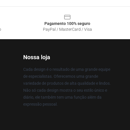
Pagamento 100% seguro
o
PayPal / MasterCard / Visa
Nossa loja
Cada design é o resultado de uma grande equipe
de especialistas. Oferecemos uma grande
variedade de produtos de alta qualidade e lindos.
Não só cada design mostra o seu estilo único e
diário, ele também tem uma função além da
expressão pessoal.