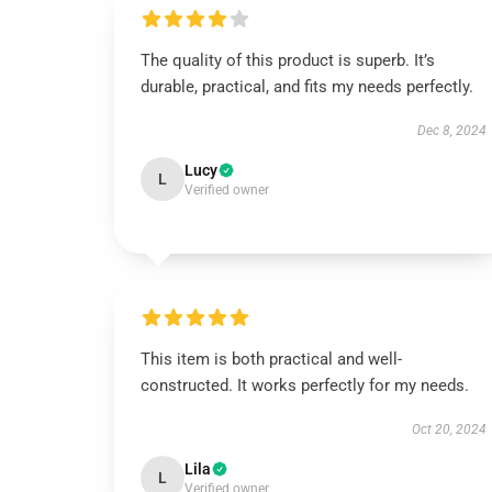
The quality of this product is superb. It’s
durable, practical, and fits my needs perfectly.
Dec 8, 2024
Lucy
L
Verified owner
This item is both practical and well-
constructed. It works perfectly for my needs.
Oct 20, 2024
Lila
L
Verified owner