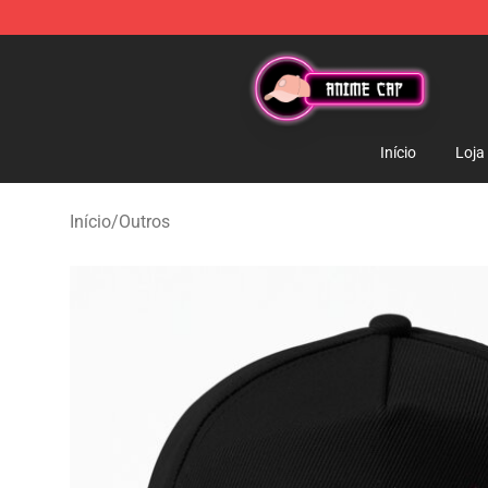
Anime Cap Shop - The Best Store of Anime Cap
Início
Loja
Início
/
Outros