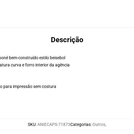
Descrição
boné bem-construído estilo beisebol
atura curva e forro interior da agência
plo para impressão sem costura
SKU
:
ANIECAPS-71873
Categorias
:
Outros
,