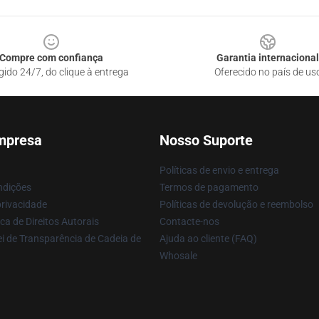
Compre com confiança
Garantia internacional
gido 24/7, do clique à entrega
Oferecido no país de us
mpresa
Nosso Suporte
Políticas de envio e entrega
ndições
Termos de pagamento
privacidade
Políticas de devolução e reembolso
ca de Direitos Autorais
Contacte-nos
i de Transparência de Cadeia de
Ajuda ao cliente (FAQ)
Whosale