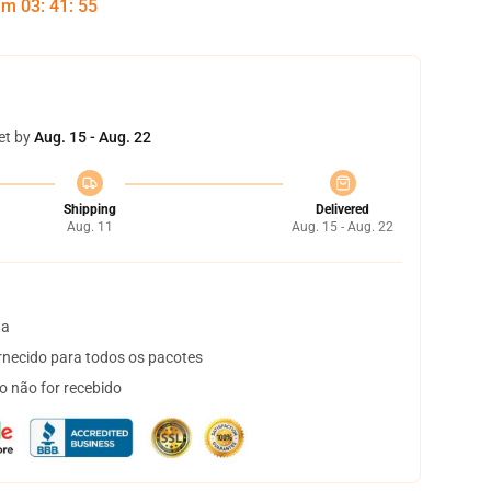
 em
03
:
41
:
54
et by
Aug. 15 - Aug. 22
Shipping
Delivered
Aug. 11
Aug. 15 - Aug. 22
ta
necido para todos os pacotes
o não for recebido