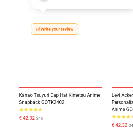
Write your review
Kanao Tsuyuri Cap Hat Kimetsu Anime
Levi Ack
Snapback GOTK2402
Personali
Anime G
€ 42,32
$46
€ 42,32
$