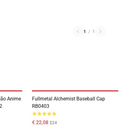
1
/
1
ção Anime
Fullmetal Alchemist Baseball Cap
2
RB0403
€ 22,08
$24