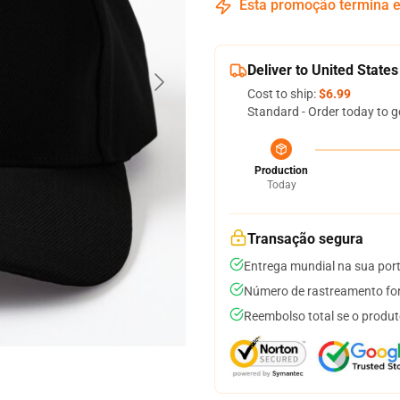
Esta promoção termina
Deliver to United States
Cost to ship:
$6.99
Standard - Order today to g
Production
Today
Transação segura
Entrega mundial na sua por
Número de rastreamento for
Reembolso total se o produt