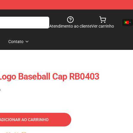
Atendimento ao cliente
Ver carrinho
Contato
ogo Baseball Cap RB0403
)
ADICIONAR AO CARRINHO