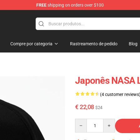
FREE
shipping on orders over $100
Compre por categoria
Rastreamento de pedido
Blog
Japonês NASA L
(4 customer reviews
€ 22,08
$24
Quantity