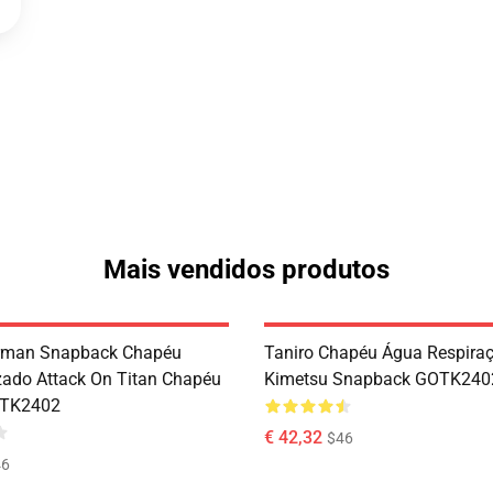
Mais vendidos produtos
erman Snapback Chapéu
Taniro Chapéu Água Respira
zado Attack On Titan Chapéu
Kimetsu Snapback GOTK240
OTK2402
€ 42,32
$46
46